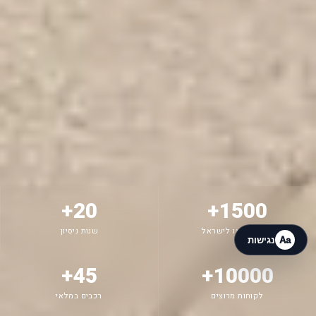
G.I.L Motors
מחובר עכשיו
11:51
20+
1500+
רכבים יובאו לישראל
שנות ניסיון
Aa
נגישות
45+
10000+
לקוחות מרוצים
רכבים במלאי