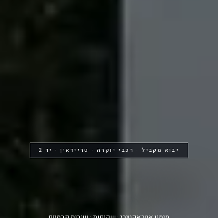
יבוא מקביל · רכבי יוקרה · טריידאין · יד 2
החלום שלך...
יכול להתגשם
מימון אטראקטיבי · שקיפות · שירות פרמיום