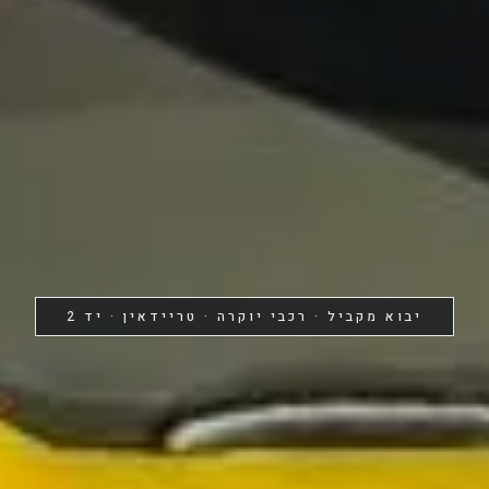
יבוא מקביל · רכבי יוקרה · טריידאין · יד 2
לום שלך..