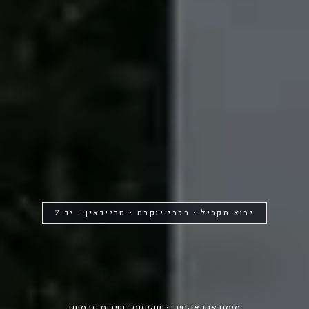
יבוא מקביל · רכבי יוקרה · טריידאין · יד 2
החלום שלך...
יכול להתגשם
מימון אטראקטיבי · שקיפות · שירות פרמיום