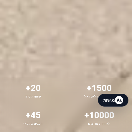
G.I.L Motors
מחובר עכשיו
18:27
20+
1500+
רכבים יובאו לישראל
שנות ניסיון
Aa
נגישות
45+
10000+
לקוחות מרוצים
רכבים במלאי