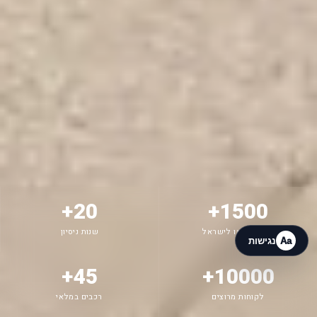
G.I.L Motors
מחובר עכשיו
6:13
20+
1500+
רכבים יובאו לישראל
שנות ניסיון
Aa
נגישות
45+
10000+
לקוחות מרוצים
רכבים במלאי