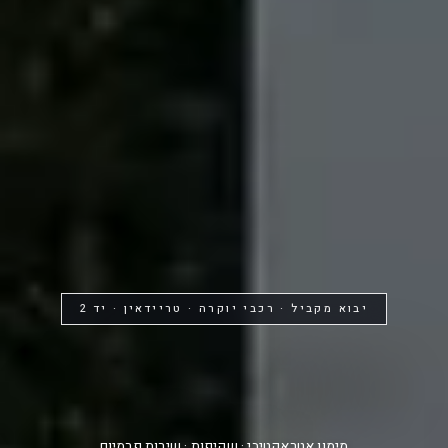
יבוא מקביל · רכבי יוקרה · טריידאין · יד 2
החלום שלך...
יכול להתגשם
מימון אטראקטיבי · שקיפות · שירות פרמיום